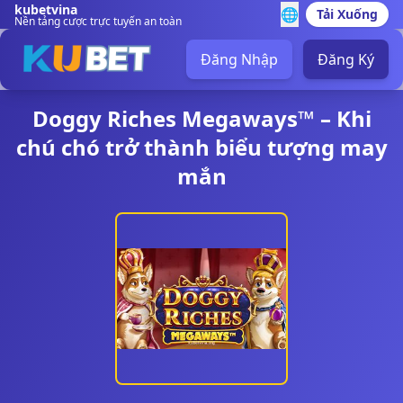
kubetvina
🌐
Tải Xuống
Nền tảng cược trực tuyến an toàn
Đăng Nhập
Đăng Ký
Doggy Riches Megaways™ – Khi
chú chó trở thành biểu tượng may
mắn